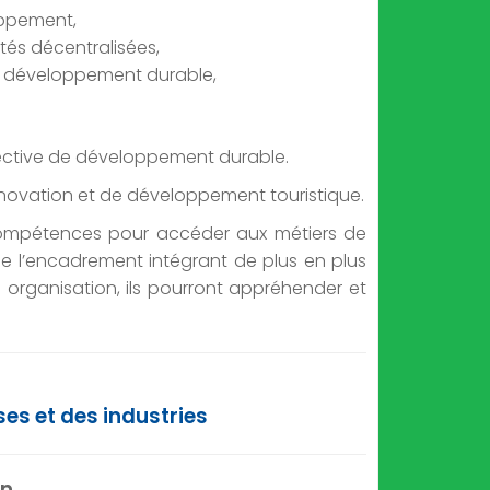
oppement,
vités décentralisées,
de développement durable,
spective de développement durable.
nnovation et de développement touristique.
s compétences pour accéder aux métiers de
 de l’encadrement intégrant de plus en plus
 organisation, ils pourront appréhender et
es et des industries
on